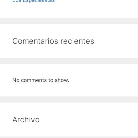
Comentarios recientes
No comments to show.
Archivo