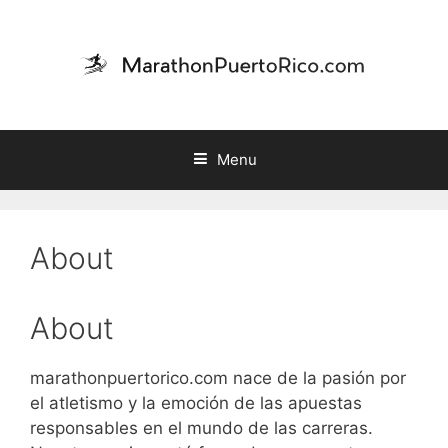
Skip
to
content
Menu
About
About
marathonpuertorico.com nace de la pasión por
el atletismo y la emoción de las apuestas
responsables en el mundo de las carreras.